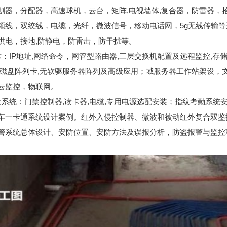
割器，分配器，高速球机，云台，矩阵,电视墙体,复合器，防雷器，
频线，双绞线，电缆，光纤，微波信号，移动电话网，5g无线传输等
供电，接地,防静电，防雷击，防干扰等。
术：IP地址,网络命令，网管型路由器,三层交换机配置及远程监控,存储
,磁盘阵列卡,无软驱服务器阵列及高级应用；域服务器工作站架设，
云监控，物联网。
勤系统：门禁控制器,读卡器,电缆,专用电源选配安装；指纹考勤系统
车一卡通系统设计案例。红外入侵控制器、微波和被动红外复合双鉴
警系统总体设计、安防位置、安防方法及误报分析，防盗报警与监控