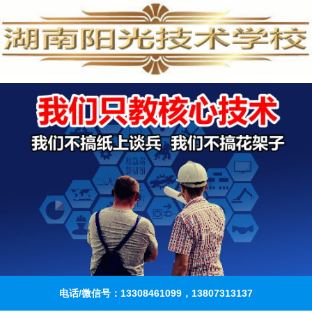
电话/微信号：13308461099，13807313137