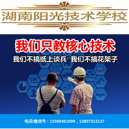
电话/微信号：13308461099，13807313137