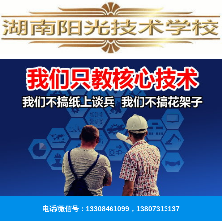
电话/微信号：13308461099，13807313137