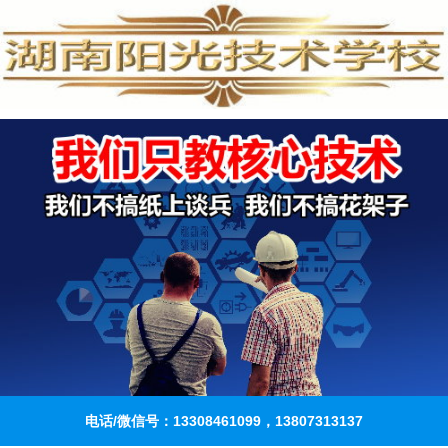
电话/微信号：13308461099，13807313137