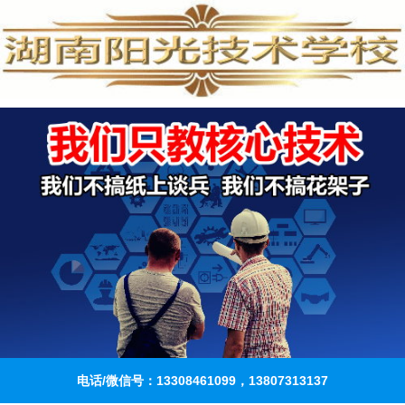
电话/微信号：13308461099，13807313137