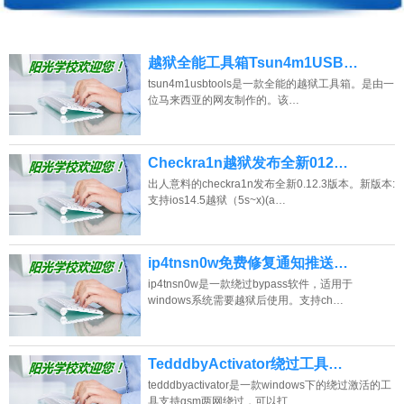
越狱全能工具箱Tsun4m1USB…
tsun4m1usbtools是一款全能的越狱工具箱。是由一
位马来西亚的网友制作的。该…
Checkra1n越狱发布全新012…
出人意料的checkra1n发布全新0.12.3版本。新版本:
支持ios14.5越狱（5s~x)(a…
ip4tnsn0w免费修复通知推送…
ip4tnsn0w是一款绕过bypass软件，适用于
windows系统需要越狱后使用。支持ch…
TedddbyActivator绕过工具…
tedddbyactivator是一款windows下的绕过激活的工
具支持gsm两网绕过，可以打…