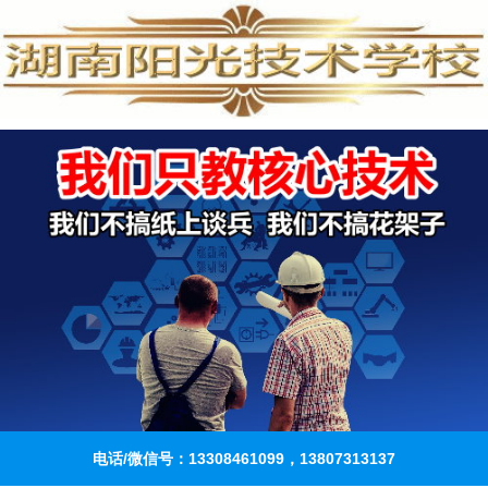
电话/微信号：13308461099，13807313137