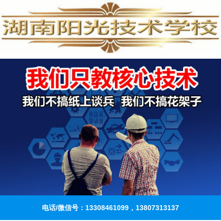
电话/微信号：13308461099，13807313137