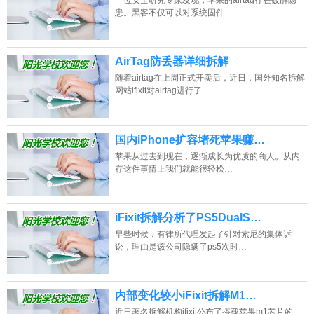
一位安全研究专家发现，苹果的airtag存在破解隐
患。黑客不仅可以对系统固件…
AirTag防丢器详细拆解
随着airtag在上周正式开卖后，近日，国外知名拆解
网站ifixit对airtag进行了…
国内iPhone扩容堵死苹果赚…
苹果从过去到现在，逐渐成长为优质的商人。从内
存这件事情上我们就能很轻松…
iFixit拆解分析了PS5DualS…
早些时候，有律所代理发起了针对索尼的集体诉
讼，理由是该公司隐瞒了ps5次时…
内部变化较小iFixit拆解M1…
近日著名拆解机构ifixit公布了搭载苹果m1芯片的